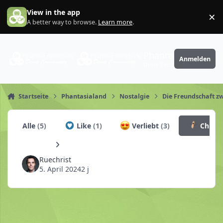
Zum Inhalt springen
View in the app
×
Di
A better way to browse.
Learn more
.
PhantaFriends.de
Anmelden
Deine Community
Startseite
Phantasialand
Nostalgie
Die Freundschaft 
Alle
(5)
Like
(1)
Verliebt
(3)
Churr
Ruechrist
5. April 2024
2 j