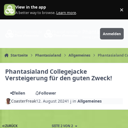
Zum Inhalt springen
View in the app
×
Di
A better way to browse.
Learn more
.
PhantaFriends.de
Anmelden
Deine Community
Startseite
Phantasialand
Allgemeines
Phantasialand Co
Phantasialand Collegejacke
Versteigerung für den guten Zweck!
Teilen
Follower
CoasterFreak
12. August 2024
1 j
in
Allgemeines
ZURÜCK
SEITE 2 VON 2