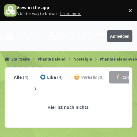
Zum Inhalt springen
View in the app
×
Di
A better way to browse.
Learn more
.
PhantaFriends.de
Anmelden
Deine Community
Startseite
Phantasialand
Nostalgie
Phantasialand-Web
Alle
(4)
Like
(4)
Verliebt
(0)
Churro
Hier ist noch nichts.