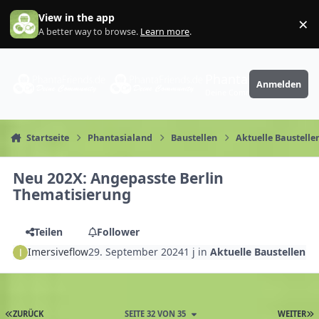
Zum Inhalt springen
View in the app
×
Di
A better way to browse.
Learn more
.
PhantaFriends.de
Anmelden
Deine Community
Startseite
Phantasialand
Baustellen
Aktuelle Baustelle
Neu 202X: Angepasste Berlin
Thematisierung
Teilen
Follower
Imersiveflow
29. September 2024
1 j
in
Aktuelle Baustellen
ZURÜCK
SEITE 32 VON 35
WEITER