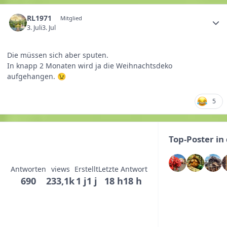
RL1971
Mitglied
3. Juli
3. Jul
Die müssen sich aber sputen.
In knapp 2 Monaten wird ja die Weihnachtsdeko
aufgehangen.
😉
5
Top-Poster i
Antworten
views
Erstellt
Letzte Antwort
690
233,1k
1 j
1 j
18 h
18 h