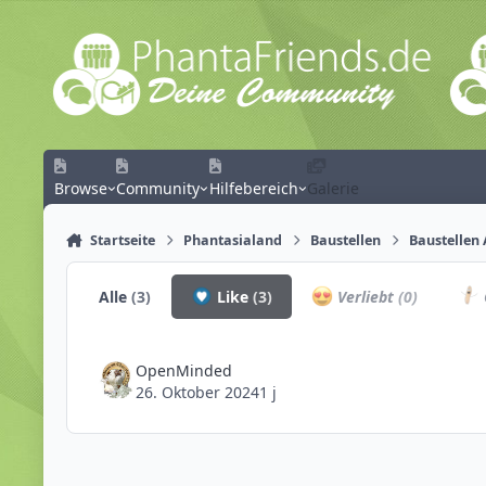
Zum Inhalt springen
Browse
Community
Hilfebereich
Galerie
Startseite
Phantasialand
Baustellen
Baustellen 
Alle
(3)
Like
(3)
Verliebt
(0)
OpenMinded
26. Oktober 2024
1 j