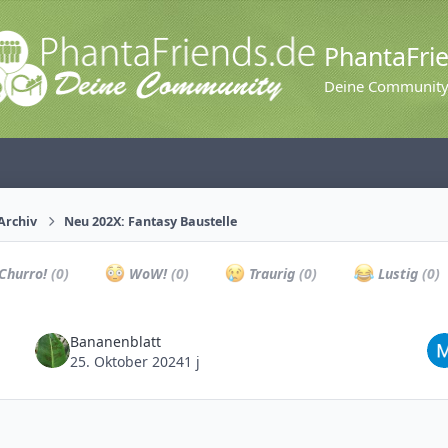
PhantaFri
Deine Communit
Archiv
Neu 202X: Fantasy Baustelle
Churro!
(0)
WoW!
(0)
Traurig
(0)
Lustig
(0)
Bananenblatt
25. Oktober 2024
1 j