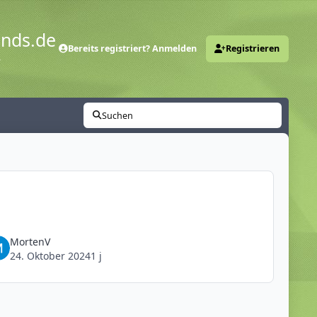
ends.de
Bereits registriert? Anmelden
Registrieren
y
Suchen
MortenV
24. Oktober 2024
1 j