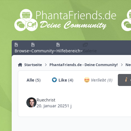
Zum Inhalt springen
Browse
Community
Hilfebereich
Galerie
Startseite
PhantaFriends.de - Deine Community!
Ne
Alle
(5)
Like
(4)
Verliebt
(0)
Ruechrist
20. Januar 2025
1 j