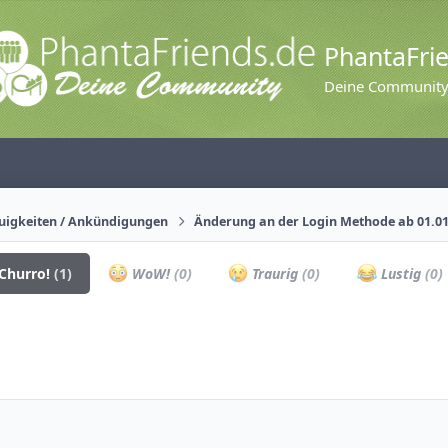
PhantaFri
Deine Communit
uigkeiten / Ankündigungen
Änderung an der Login Methode ab 01.0
Churro!
(1)
WoW!
(0)
Traurig
(0)
Lustig
(0)