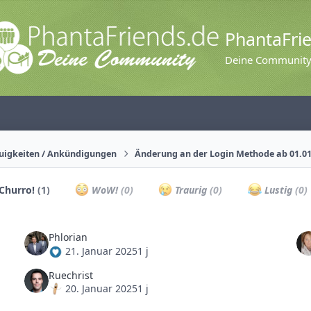
PhantaFri
Deine Communit
uigkeiten / Ankündigungen
Änderung an der Login Methode ab 01.0
Churro!
(1)
WoW!
(0)
Traurig
(0)
Lustig
(0)
Phlorian
21. Januar 2025
1 j
Ruechrist
20. Januar 2025
1 j