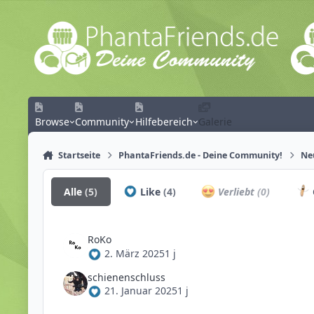
Zum Inhalt springen
Browse
Community
Hilfebereich
Galerie
Startseite
PhantaFriends.de - Deine Community!
Ne
Alle
(5)
Like
(4)
Verliebt
(0)
RoKo
2. März 2025
1 j
schienenschluss
21. Januar 2025
1 j