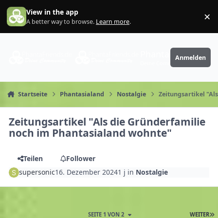
Zum Inhalt springen
View in the app
×
Di
A better way to browse.
Learn more
.
PhantaFriends.de
Anmelden
Deine Community
Startseite
Phantasialand
Nostalgie
Zeitungsartikel "A
Zeitungsartikel "Als die Gründerfamilie
noch im Phantasialand wohnte"
Teilen
Follower
supersonic
16. Dezember 2024
1 j
in
Nostalgie
SEITE 1 VON 2
WEITER