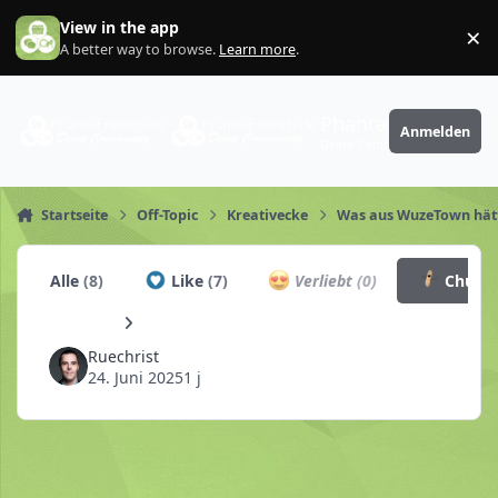
Zum Inhalt springen
View in the app
×
Di
A better way to browse.
Learn more
.
PhantaFriends.de
Anmelden
Deine Community
Startseite
Off-Topic
Kreativecke
Was aus WuzeTown hät
Alle
(8)
Like
(7)
Verliebt
(0)
Churro
Ruechrist
24. Juni 2025
1 j