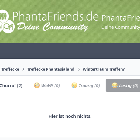
PhantaFri
Deine Communit
 Treffecke
Treffecke Phantasialand
Wintertraum Treffen?
Churro!
(2)
WoW!
(0)
Traurig
(0)
Lustig
(0)
Hier ist noch nichts.