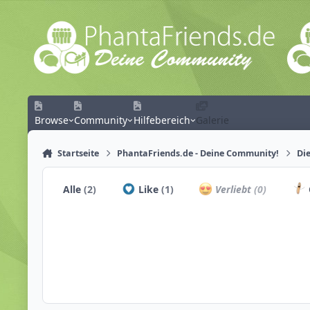
Zum Inhalt springen
Browse
Community
Hilfebereich
Galerie
Startseite
PhantaFriends.de - Deine Community!
Die
Alle
(2)
Like
(1)
Verliebt
(0)