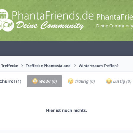
PhantaFri
Deine Communit
 Treffecke
Treffecke Phantasialand
Wintertraum Treffen?
Churro!
(1)
WoW!
(0)
Traurig
(0)
Lustig
(0)
Hier ist noch nichts.