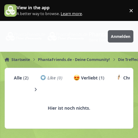
Zum Inhalt springen
View in the app
×
Di
A better way to browse.
Learn more
.
PhantaFriends.de
Anmelden
Deine Community
Startseite
PhantaFriends.de - Deine Community!
Die Treffe
Alle
(2)
Like
(0)
Verliebt
(1)
Churro
Hier ist noch nichts.