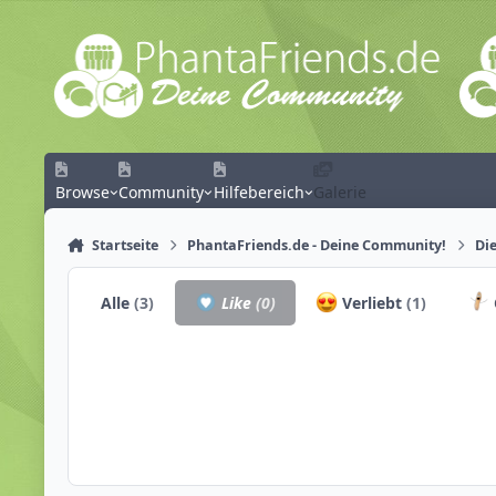
Zum Inhalt springen
Browse
Community
Hilfebereich
Galerie
Startseite
PhantaFriends.de - Deine Community!
Die
Alle
(3)
Like
(0)
Verliebt
(1)