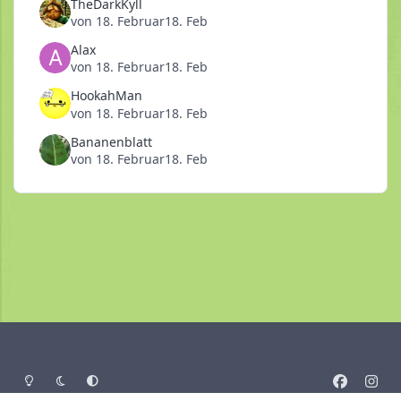
TheDarkKyll
von
18. Februar
18. Feb
Alax
von
18. Februar
18. Feb
HookahMan
von
18. Februar
18. Feb
Bananenblatt
von
18. Februar
18. Feb
Heller Modus
Dunkler Modus
Systemeinstellung
f
i
a
n