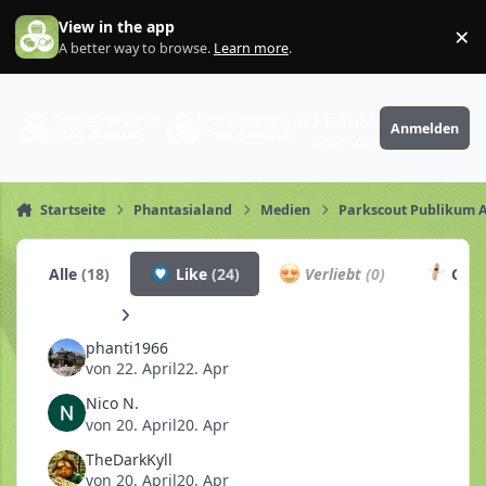
Zum Inhalt springen
View in the app
×
Di
A better way to browse.
Learn more
.
PhantaFriends.de
Anmelden
Deine Community
Startseite
Phantasialand
Medien
Parkscout Publikum 
Alle
(18)
Like
(24)
Verliebt
(0)
Chur
phanti1966
von
22. April
22. Apr
Nico N.
von
20. April
20. Apr
TheDarkKyll
von
20. April
20. Apr