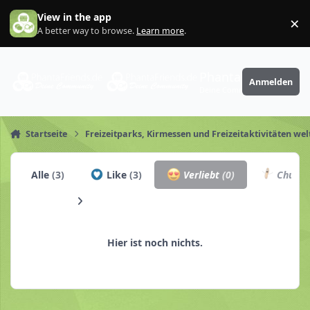
Zum Inhalt springen
View in the app
×
Di
A better way to browse.
Learn more
.
PhantaFriends.de
Anmelden
Deine Community
Startseite
Freizeitparks, Kirmessen und Freizeitaktivitäten wel
Alle
(3)
Like
(3)
Verliebt
(0)
Churro
Hier ist noch nichts.