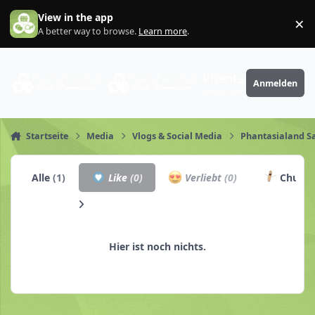
Zum Inhalt springen
View in the app
×
Di
A better way to browse.
Learn more
.
PhantaFriends.de
Anmelden
Deine Community
Startseite
Media
Vlogs & Social Media
Phantasialand Sa
Alle
(1)
Like
(0)
Verliebt
(0)
Churro
Hier ist noch nichts.