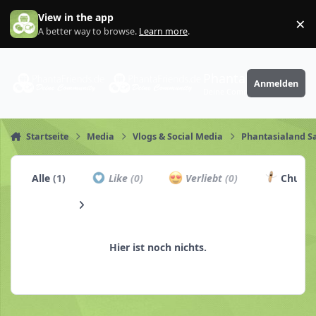
Zum Inhalt springen
View in the app
×
Di
A better way to browse.
Learn more
.
PhantaFriends.de
Anmelden
Deine Community
Startseite
Media
Vlogs & Social Media
Phantasialand Sa
Alle
(1)
Like
(0)
Verliebt
(0)
Churro
Hier ist noch nichts.