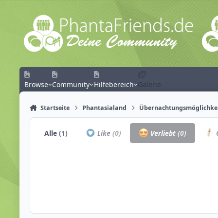
Zum Inhalt springen
Browse
Community
Hilfebereich
Galerie
Startseite
Phantasialand
Übernachtungsmöglichke
Alle
(1)
Like
(0)
Verliebt
(0)
C