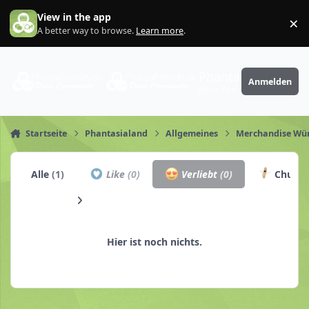
Zum Inhalt springen
View in the app
×
Di
A better way to browse.
Learn more
.
PhantaFriends.de
Anmelden
Deine Community
Startseite
Phantasialand
Allgemeines
Merchandise Wü
Alle
(1)
Like
(0)
Verliebt
(0)
Churro
Hier ist noch nichts.