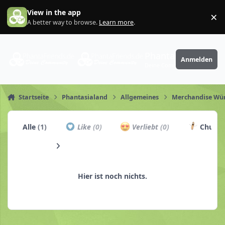
Zum Inhalt springen
View in the app
×
Di
A better way to browse.
Learn more
.
PhantaFriends.de
Anmelden
Deine Community
Startseite
Phantasialand
Allgemeines
Merchandise Wü
Alle
(1)
Like
(0)
Verliebt
(0)
Churro
Hier ist noch nichts.