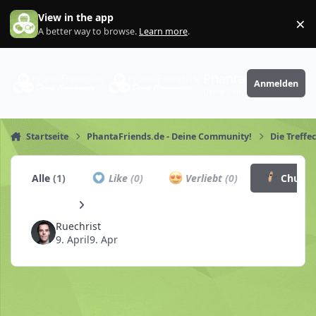
Zum Inhalt springen
View in the app
×
Di
A better way to browse.
Learn more
.
PhantaFriends.de
Anmelden
Deine Community
Startseite
PhantaFriends.de - Deine Community!
Die Treffe
Alle
(1)
Like
(0)
Verliebt
(0)
Churro
Ruechrist
9. April
9. Apr