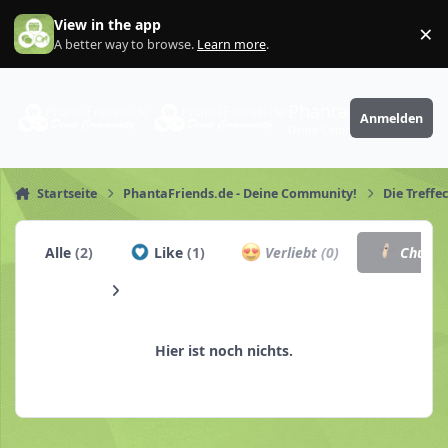
Zum Inhalt springen
View in the app
×
Di
A better way to browse.
Learn more
.
PhantaFriends.de
Anmelden
Deine Community
Startseite
PhantaFriends.de - Deine Community!
Die Treffe
Alle
(2)
Like
(1)
Verliebt
(0)
Churro
Hier ist noch nichts.