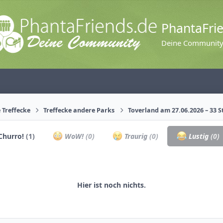
PhantaFri
Deine Communit
 Treffecke
Treffecke andere Parks
Toverland am 27.06.2026 – 33 
Churro!
(1)
WoW!
(0)
Traurig
(0)
Lustig
(0)
Hier ist noch nichts.