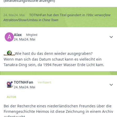
(Bearbeitungshistorie anzeigen)
24. Mai
24. Mai
TOTNHFan
hat den Titel geändert in
199x: verworfene
Attraktion/Show/Umbau in China Town
Alax
Mitglied
24. Mai
24. Mai
Wie hast du das denn wieder ausgegraben?
Wenn man sich das Datum schaut kann es vielleciht ein
Tanakra-Ding sein, da 1994 Feuer Wasser Erde Licht kam.
TOTNHFan
Verifiziert
24. Mai
24. Mai
AUTOR
Bei der Recherche eines niederländischen Freundes über die
Firmengeschichte Heimos ist diese Zeichnung in einem Archiv
aufgetaucht.