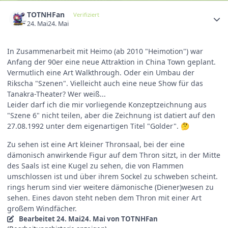
TOTNHFan
Verifiziert
24. Mai
24. Mai
In Zusammenarbeit mit Heimo (ab 2010 "Heimotion") war
Anfang der 90er eine neue Attraktion in China Town geplant.
Vermutlich eine Art Walkthrough. Oder ein Umbau der
Rikscha "Szenen". Vielleicht auch eine neue Show für das
Tanakra-Theater? Wer weiß...
Leider darf ich die mir vorliegende Konzeptzeichnung aus
"Szene 6" nicht teilen, aber die Zeichnung ist datiert auf den
27.08.1992 unter dem eigenartigen Titel "Golder".
🤔
Zu sehen ist eine Art kleiner Thronsaal, bei der eine
dämonisch anwirkende Figur auf dem Thron sitzt, in der Mitte
des Saals ist eine Kugel zu sehen, die von Flammen
umschlossen ist und über ihrem Sockel zu schweben scheint.
rings herum sind vier weitere dämonische (Diener)wesen zu
sehen. Eines davon steht neben dem Thron mit einer Art
großem Windfächer.
Bearbeitet
24. Mai
24. Mai
von TOTNHFan