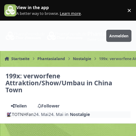
Zum Inhalt springen
View in the app
×
Di
A better way to browse.
Learn more
.
PhantaFriends.de
Anmelden
Deine Community
Startseite
Phantasialand
Nostalgie
199x: verworfene 
199x: verworfene
Attraktion/Show/Umbau in China
Town
Teilen
Follower
TOTNHFan
24. Mai
24. Mai
in
Nostalgie