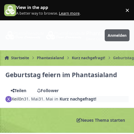
Zum Inhalt springen
View in the app
×
Di
A better way to browse.
Learn more
.
PhantaFriends.de
Anmelden
Deine Community
Startseite
Phantasialand
Kurz nachgefragt!
Geburtstag
Geburtstag feiern im Phantasialand
Teilen
Follower
Xeil0n
31. Mai
31. Mai
in
Kurz nachgefragt!
Neues Thema starten