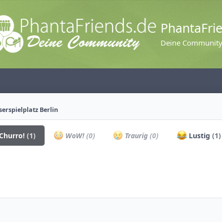
PhantaFri
Deine Communit
erspielplatz Berlin
Churro!
(1)
WoW!
(0)
Traurig
(0)
Lustig
(1)