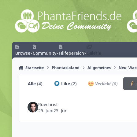
Zum Inhalt springen
Browse
Community
Hilfebereich
Galerie
Startseite
Phantasialand
Allgemeines
Neu: Wass
Alle
(4)
Like
(2)
Verliebt
(0)
Ruechrist
25. Juni
25. Jun