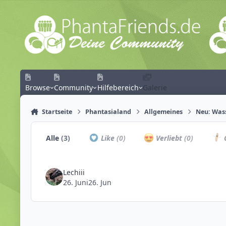
Zum Inhalt springen
Browse
Community
Hilfebereich
Galerie
Startseite
Phantasialand
Allgemeines
Neu: Wass
Alle
(3)
Like
(0)
Verliebt
(0)
C
Lechiii
26. Juni
26. Jun