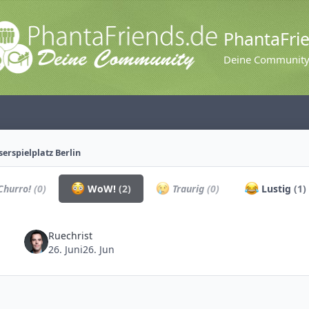
PhantaFri
Deine Communit
erspielplatz Berlin
hurro!
(0)
WoW!
(2)
Traurig
(0)
Lustig
(1)
Ruechrist
26. Juni
26. Jun