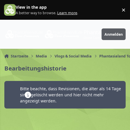
Zum Inhalt springen
View in the app
×
Di
A better way to browse.
Learn more
.
PhantaFriends.de
Anmelden
Deine Community
Startseite
Media
Vlogs & Social Media
Phantasialand Top
Bearbeitungshistorie
Bitte beachte, dass Revisionen, die älter als 14 Tage
sind, gelöscht werden und hier nicht mehr
angezeigt werden.