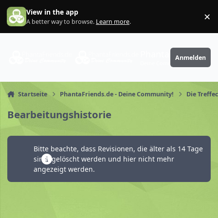
Zum Inhalt springen
View in the app
×
Di
A better way to browse.
Learn more
.
PhantaFriends.de
Anmelden
Deine Community
Startseite
PhantaFriends.de - Deine Community!
Die Treffe
Bearbeitungshistorie
Bitte beachte, dass Revisionen, die älter als 14 Tage
sind, gelöscht werden und hier nicht mehr
angezeigt werden.