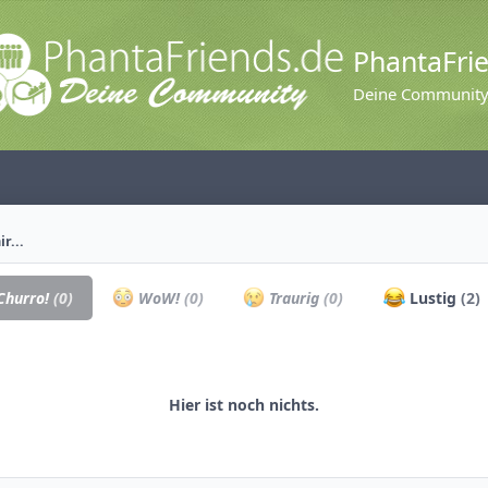
PhantaFri
Deine Communit
r...
hurro!
(0)
WoW!
(0)
Traurig
(0)
Lustig
(2)
Hier ist noch nichts.