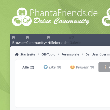
Zum Inhalt springen
Browse
Community
Hilfebereich
Galerie
Startseite
Off-Topic
Forenspiele
Der User über mi
Alle
(2)
Like
(0)
Verliebt
(0)
C