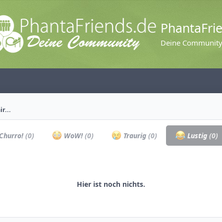
PhantaFri
Deine Communit
r...
Churro!
(0)
WoW!
(0)
Traurig
(0)
Lustig
(0)
Hier ist noch nichts.