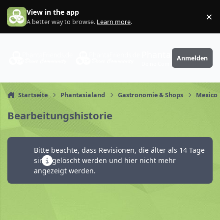
Zum Inhalt springen
View in the app
×
Di
A better way to browse.
Learn more
.
PhantaFriends.de
Anmelden
Deine Community
Startseite
Phantasialand
Gastronomie & Shops
Mexico
Bearbeitungshistorie
Bitte beachte, dass Revisionen, die älter als 14 Tage
sind, gelöscht werden und hier nicht mehr
angezeigt werden.