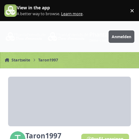
Zum Inhalt springen
View in the app
×
Di
A better way to browse.
Learn more
.
PhantaFriends.de
Anmelden
Deine Community
Startseite
Taron1997
Taron1997
Profil anzeigen