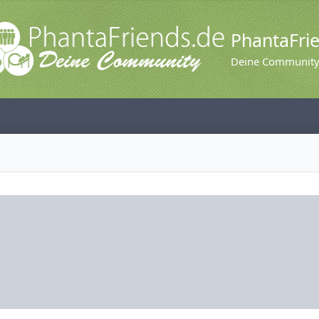
PhantaFri
Deine Communit