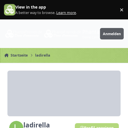
Zum Inhalt springen
View in the app
×
Di
A better way to browse.
Learn more
.
PhantaFriends.de
Anmelden
Deine Community
Startseite
ladirella
ladirella
Profil anzeigen