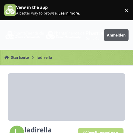
Zum Inhalt springen
View in the app
×
Di
A better way to browse.
Learn more
.
PhantaFriends.de
Anmelden
Deine Community
Startseite
ladirella
ladirella
Profil anzeigen