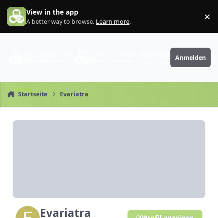
Zum Inhalt springen
View in the app
×
Di
A better way to browse.
Learn more
.
PhantaFriends.de
Anmelden
Deine Community
Startseite
Evariatra
Evariatra
Profil anzeigen