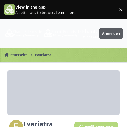
Zum Inhalt springen
View in the app
×
Di
A better way to browse.
Learn more
.
PhantaFriends.de
Anmelden
Deine Community
Startseite
Evariatra
Evariatra
Profil anzeigen