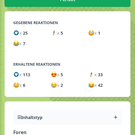
GEGEBENE REAKTIONEN
x
25
x
5
x
1
x
7
ERHALTENE REAKTIONEN
x
113
x
5
x
33
x
6
x
2
x
42
Inhaltstyp
Foren