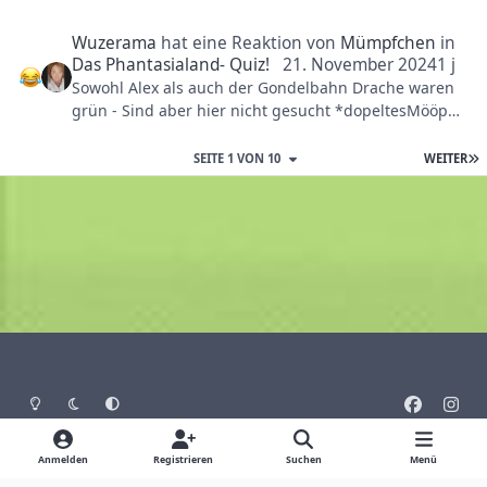
Wuzerama
hat eine Reaktion von
Mümpfchen
in
Das Phantasialand- Quiz!
21. November 2024
1 j
Sowohl Alex als auch der Gondelbahn Drache waren
grün - Sind aber hier nicht gesucht *dopeltesMööp*
Ich bin ehrich, die beiden sind mir gar nicht in den
Sinn gekommen 😂
SEITE 1 VON 10
WEITER
Heller Modus
Dunkler Modus
Systemeinstellung
f
i
a
n
Sprache
Design
Datenschutz
Cookies
c
s
Anmelden
Registrieren
Suchen
Menü
Impressum
e
t