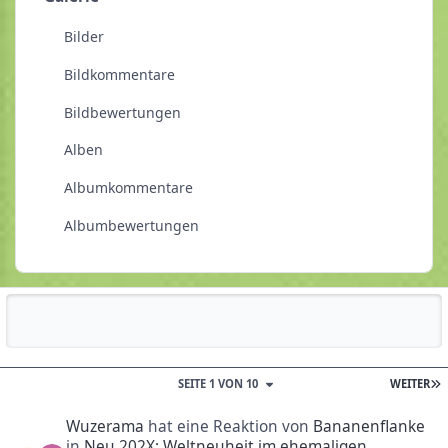
Bilder
Bildkommentare
Bildbewertungen
Alben
Albumkommentare
Albumbewertungen
Reputationsaktivität
SEITE 1 VON 10
WEITER
Wuzerama
hat eine Reaktion von
Bananenflanke
in
Neu 202X: Weltneuheit im ehemaligen