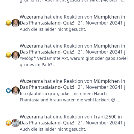
/ auch grün)
Wuzerama
hat eine Reaktion von
Mümpfchen
in
Das Phantasialand- Quiz!
21. November 2024
1 j
Auch die ist leider nicht gesucht.
Wuzerama
hat eine Reaktion von
Mümpfchen
in
Das Phantasialand- Quiz!
21. November 2024
1 j
*Mööp* Verdammte Axt, warum gibt oder gabs soviel
grünes im Park?
Geht mal von den Attraktionen weg 😉
Wuzerama
hat eine Reaktion von
Mümpfchen
in
Das Phantasialand- Quiz!
21. November 2024
1 j
Ich glaube so grün, ocker mit einem Hauch
Phantasialand braun waren die wohl lackiert 😅
Aber auch nichts im, am oder um den Blechkomplex
Wuzerama
hat eine Reaktion von
Frank2500
in
ist gesucht.
Das Phantasialand- Quiz!
21. November 2024
1 j
Auch die ist leider nicht gesucht.