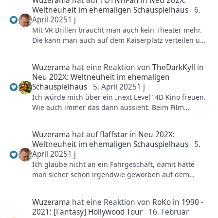
Wuzerama
hat auf
TOTNHFan
in
Neu 202X:
Weltneuheit im ehemaligen Schauspielhaus
6.
April 2025
1 j
Mit VR Brillen braucht man auch kein Theater mehr.
Die kann man auch auf dem Kaiserplatz verteilen und
die Leute gucken sich den Film auf den Liegestühlen
an.
Wuzerama
hat eine Reaktion von
TheDarkKyll
in
Neu 202X: Weltneuheit im ehemaligen
Schauspielhaus
5. April 2025
1 j
Ich würde mich über ein „next Level“ 4D Kino freuen.
Wie auch immer das dann aussieht. Beim Film
müsste Brühl aber echt reinklotzen um meinen
Liebling, Fabula aus dem Efteling, vom Thron zu
Wuzerama
hat auf
flaffstar
in
Neu 202X:
stoßen.
Weltneuheit im ehemaligen Schauspielhaus
5.
April 2025
1 j
Ich glaube nicht an ein Fahrgeschäft, damit hätte
man sicher schon irgendwie geworben auf dem
Plakat. Ich denke es bleibt weiterhin eine Art Kino
aber mit irgendeinem zusätzlich Effekt - AR wurde ja
Wuzerama
hat eine Reaktion von
RoKo
in
1990 -
schon in den Raum geworfen. Vielleicht gibt's noch
2021: [Fantasy] Hollywood Tour
16. Februar
eine andere Art von interaktivität, aber ein