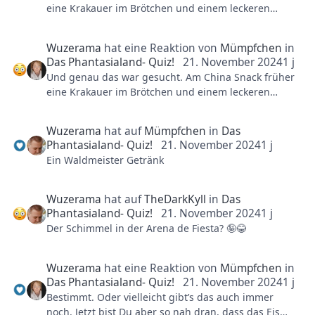
eine Krakauer im Brötchen und einem leckeren
Waldmeister Getränk. Leider gibt’s das nicht mehr 😔
Wuzerama
hat eine Reaktion von
Mümpfchen
in
Dann hast Du ja das Quiz doch wieder 😂🎉🥳
Das Phantasialand- Quiz!
21. November 2024
1 j
Und genau das war gesucht. Am China Snack früher
eine Krakauer im Brötchen und einem leckeren
Waldmeister Getränk. Leider gibt’s das nicht mehr 😔
Wuzerama
hat auf
Mümpfchen
in
Das
Dann hast Du ja das Quiz doch wieder 😂🎉🥳
Phantasialand- Quiz!
21. November 2024
1 j
Ein Waldmeister Getränk
Wuzerama
hat auf
TheDarkKyll
in
Das
Phantasialand- Quiz!
21. November 2024
1 j
Der Schimmel in der Arena de Fiesta? 🤪😂
Wuzerama
hat eine Reaktion von
Mümpfchen
in
Das Phantasialand- Quiz!
21. November 2024
1 j
Bestimmt. Oder vielleicht gibt’s das auch immer
noch. Jetzt bist Du aber so nah dran, dass das Eis