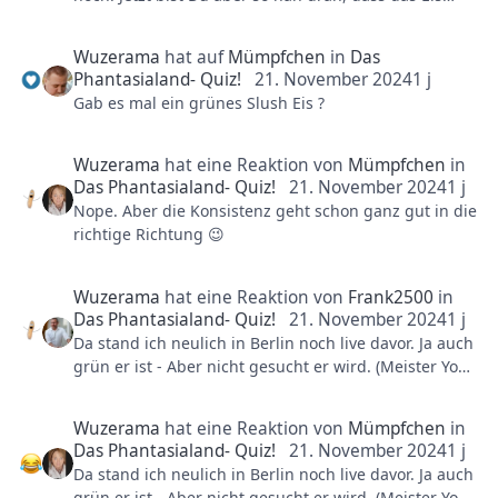
schon fast schmilzt 🤓
Wuzerama
hat auf
Mümpfchen
in
Das
Phantasialand- Quiz!
21. November 2024
1 j
Gab es mal ein grünes Slush Eis ?
Wuzerama
hat eine Reaktion von
Mümpfchen
in
Das Phantasialand- Quiz!
21. November 2024
1 j
Nope. Aber die Konsistenz geht schon ganz gut in die
richtige Richtung 😉
Wuzerama
hat eine Reaktion von
Frank2500
in
Das Phantasialand- Quiz!
21. November 2024
1 j
Da stand ich neulich in Berlin noch live davor. Ja auch
grün er ist - Aber nicht gesucht er wird. (Meister Yoda
/ auch grün)
Wuzerama
hat eine Reaktion von
Mümpfchen
in
Das Phantasialand- Quiz!
21. November 2024
1 j
Da stand ich neulich in Berlin noch live davor. Ja auch
grün er ist - Aber nicht gesucht er wird. (Meister Yoda