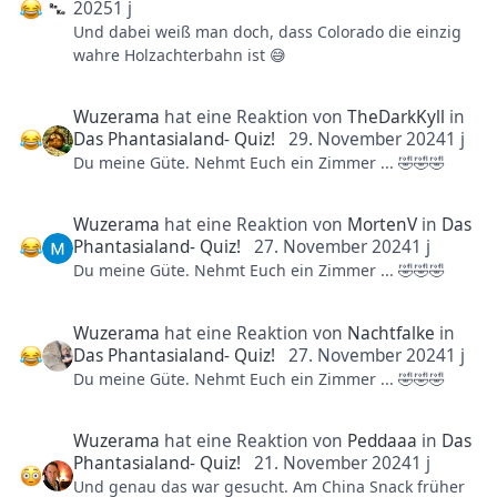
2025
1 j
Fahrsystem erwarte ich persönlich nicht. Da dass
Und dabei weiß man doch, dass Colorado die einzig
Phantasialand aber in der Regel 100% bei den
wahre Holzachterbahn ist 😅
Neuheiten gibt, bin ich trotzdem unfassbar gespannt
was hier passiert.
Wuzerama
hat eine Reaktion von
TheDarkKyll
in
Das Phantasialand- Quiz!
29. November 2024
1 j
Du meine Güte. Nehmt Euch ein Zimmer ... 🤣🤣🤣
Wuzerama
hat eine Reaktion von
MortenV
in
Das
Phantasialand- Quiz!
27. November 2024
1 j
Du meine Güte. Nehmt Euch ein Zimmer ... 🤣🤣🤣
Wuzerama
hat eine Reaktion von
Nachtfalke
in
Das Phantasialand- Quiz!
27. November 2024
1 j
Du meine Güte. Nehmt Euch ein Zimmer ... 🤣🤣🤣
Wuzerama
hat eine Reaktion von
Peddaaa
in
Das
Phantasialand- Quiz!
21. November 2024
1 j
Und genau das war gesucht. Am China Snack früher