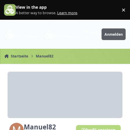
Zum Inhalt springen
View in the app
×
Di
A better way to browse.
Learn more
.
PhantaFriends.de
Anmelden
Deine Community
Startseite
Manuel82
Manuel82
Profil anzeigen