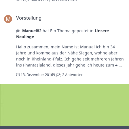
Vorstellung
Vorstellung
Manuel82
hat Ein Thema gepostet in
Unsere
Neulinge
Hallo zusammen, mein Name ist Manuel ich bin 34
Jahre und komme aus der Nähe Siegen, wohne aber
noch in Rheinland-Pfalz. Ich gehe seit mehreren Jahren
ins Phantasialand, dieses Jahr gehe ich heute zum 4.
mal. Ich werde mir Anfang Januar den Ergebniss Pass
13. Dezember 2016
9 j
2 Antworten
kaufen, ich denke der lohnt sich für mich. Ich würde
mich freuej wenn man eventuell zusammen fahren
könnte demnächst oder sich im Park treffen könnte,
dass man nicht alleine unterwegs ist. Viele Grüße
Manuel