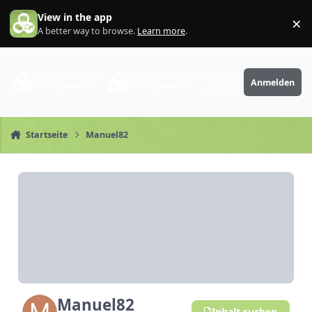
Zum Inhalt springen
View in the app
×
Di
A better way to browse.
Learn more
.
PhantaFriends.de
Anmelden
Deine Community
Startseite
Manuel82
Manuel82
Inhalt suchen