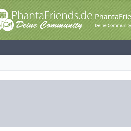
PhantaFri
Deine Communit