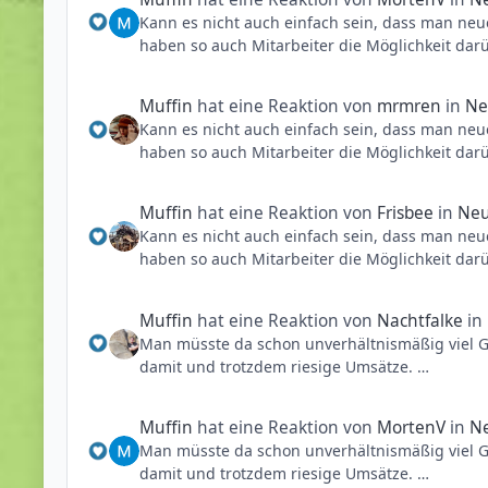
Kann es nicht auch einfach sein, dass man neu
haben so auch Mitarbeiter die Möglichkeit dar
Also ich würde da gar nicht so viel hinein inte
Muffin
hat eine Reaktion von
mrmren
in
Ne
Kann es nicht auch einfach sein, dass man neu
haben so auch Mitarbeiter die Möglichkeit dar
Also ich würde da gar nicht so viel hinein inte
Muffin
hat eine Reaktion von
Frisbee
in
Neu
Kann es nicht auch einfach sein, dass man neu
haben so auch Mitarbeiter die Möglichkeit dar
Also ich würde da gar nicht so viel hinein inte
Muffin
hat eine Reaktion von
Nachtfalke
in
Man müsste da schon unverhältnismäßig viel Ge
damit und trotzdem riesige Umsätze.
Wäre ich der Betreiber würde ich die Fläche s
Muffin
hat eine Reaktion von
MortenV
in
Ne
Man müsste da schon unverhältnismäßig viel Ge
damit und trotzdem riesige Umsätze.