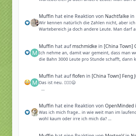
Muffin
hat eine Reaktion von
Nachtfalke
in
Wir kennen natürlich die Zahlen nicht, aber ich
Wartebereich ja doch andere Leute. Man darf a
Muffin
hat auf
mschmidke
in
[China Town] G
Ich nehme an, damit war gemeint, dass man we
die Bahn 3000 Leute pro Stunde schafft, dann
Muffin
hat auf
flofen
in
[China Town] Feng J
Das ist neu. 🤷🏼‍♂️😄
Muffin
hat eine Reaktion von
OpenMinded
Die stehen alle für den Palace an und er ist ni
Was ich mich frage.. in wie weit man im laufe
wohl kaum oder irre ich mich da?
mich bezeifle stark, dass da nachts viel passier
Muffin
hat eine Reaktion von
MortenV
in
Ne