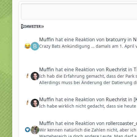
Reputationsaktivität
1
2
3
4
WEITER
Muffin
hat eine Reaktion von
bratcurry
in
N
Crazy Bats Ankündigung … damals am 1. April v
Muffin
hat eine Reaktion von
Ruechrist
in
T
Ich hab die Erfahrung gemacht, dass der Park 
Allerdings muss bei Änderung der Datierung di
Ich denke schon, dass ihr morgen mit den Tick
Muffin
hat eine Reaktion von
Ruechrist
in
[
Solltet ihr morgen fahren berichte gerne mal w
Ich habe wirklich nicht gedacht, dass sie heut
Muffin
hat eine Reaktion von
rollercoaster
Wir kennen natürlich die Zahlen nicht, aber ich
Wartebereich ja doch andere Leute. Man darf a