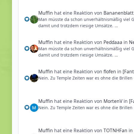
Wäre ich der Betreiber würde ich die Fläche s
Muffin
hat eine Reaktion von
Bananenblatt
Man müsste da schon unverhältnismäßig viel Ge
damit und trotzdem riesige Umsätze.
Wäre ich der Betreiber würde ich die Fläche s
Muffin
hat eine Reaktion von
Peddaaa
in
Ne
Man müsste da schon unverhältnismäßig viel Ge
damit und trotzdem riesige Umsätze.
Wäre ich der Betreiber würde ich die Fläche s
Muffin
hat eine Reaktion von
flofen
in
[Fant
Nein. Zu Temple Zeiten war es ohne die Brillen 
Muffin
hat eine Reaktion von
MortenV
in
[F
Nein. Zu Temple Zeiten war es ohne die Brillen 
Muffin
hat eine Reaktion von
TOTNHFan
i