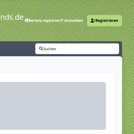
ends.de
Bereits registriert? Anmelden
Registrieren
y
Suchen