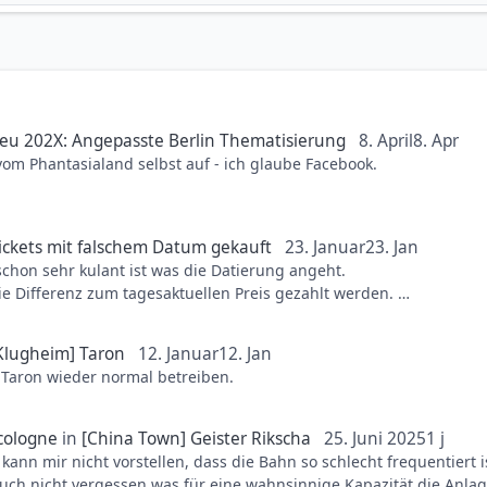
eu 202X: Angepasste Berlin Thematisierung
8. April
8. Apr
om Phantasialand selbst auf - ich glaube Facebook.
ickets mit falschem Datum gekauft
23. Januar
23. Jan
schon sehr kulant ist was die Datierung angeht.
e Differenz zum tagesaktuellen Preis gezahlt werden.
ets rein kommen werdet, allerdings könnte es schon recht kostspi
Klugheim] Taron
12. Januar
12. Jan
ie in der Situation reagiert wurde.
e Taron wieder normal betreiben.
_cologne
in
[China Town] Geister Rikscha
25. Juni 2025
1 j
 kann mir nicht vorstellen, dass die Bahn so schlecht frequentiert
uch nicht vergessen was für eine wahnsinnige Kapazität die Anla