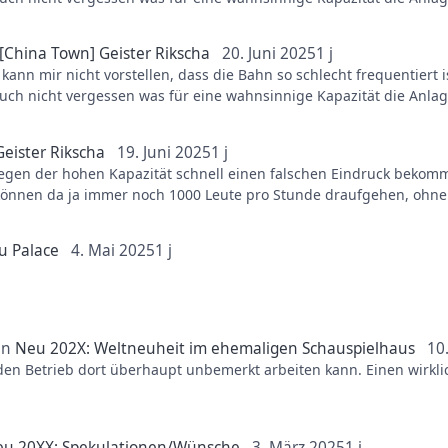
[China Town] Geister Rikscha
20. Juni 2025
1 j
 kann mir nicht vorstellen, dass die Bahn so schlecht frequentiert
uch nicht vergessen was für eine wahnsinnige Kapazität die Anla
eister Rikscha
19. Juni 2025
1 j
gen der hohen Kapazität schnell einen falschen Eindruck bekomm
 können da ja immer noch 1000 Leute pro Stunde draufgehen, ohne
u Palace
4. Mai 2025
1 j
in
Neu 202X: Weltneuheit im ehemaligen Schauspielhaus
10
cht down.
nden Betrieb dort überhaupt unbemerkt arbeiten kann. Einen wirkl
t.
u 20XX: Spekulationen/Wünsche
3. März 2025
1 j