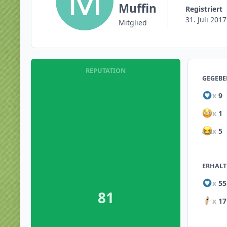
Muffin
Registriert
31. Juli 2017
Mitglied
REPUTATION
GEGEBE
x
9
x
1
x
5
ERHALT
x
55
81
x
17