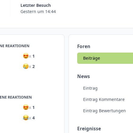
Letzter Besuch
Gestern um 14:44
NE REAKTIONEN
Foren
x
1
Beiträge
x
2
News
Eintrag
ENE REAKTIONEN
Eintrag Kommentare
x
1
Eintrag Bewertungen
x
4
Ereignisse