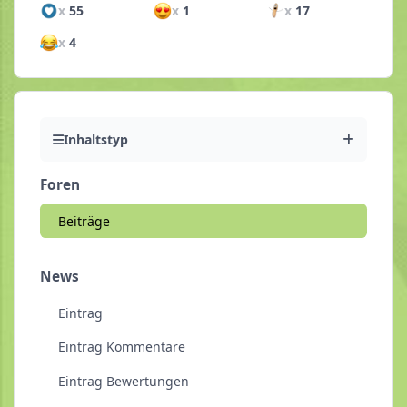
x
55
x
1
x
17
x
4
Inhaltstyp
Foren
Beiträge
News
Eintrag
Eintrag Kommentare
Eintrag Bewertungen