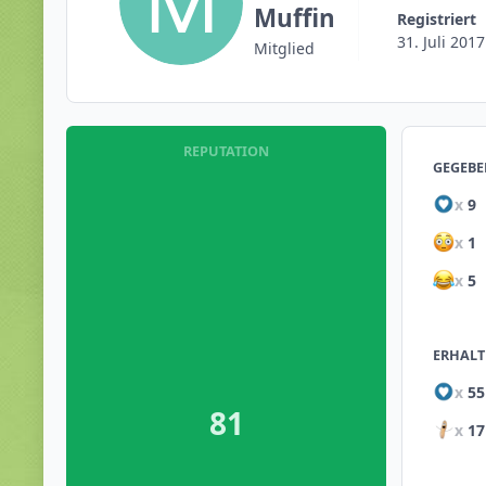
Muffin
Registriert
31. Juli 2017
Mitglied
REPUTATION
GEGEBE
x
9
x
1
x
5
ERHALT
x
55
81
x
17