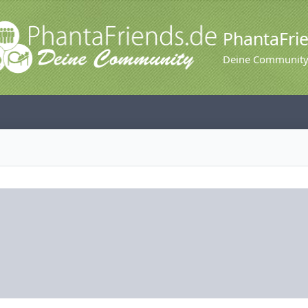
PhantaFri
Deine Communit