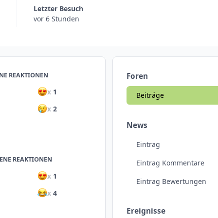
Letzter Besuch
vor 6 Stunden
NE REAKTIONEN
Foren
x
1
Beiträge
x
2
News
Eintrag
ENE REAKTIONEN
Eintrag Kommentare
x
1
Eintrag Bewertungen
x
4
Ereignisse