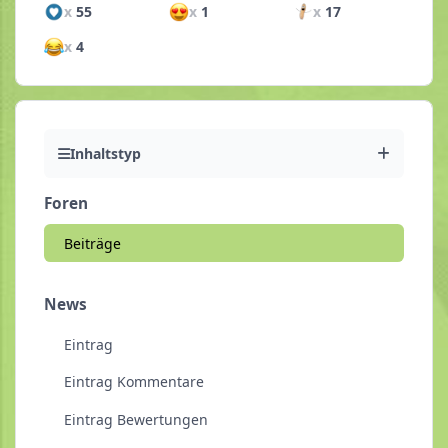
x
55
x
1
x
17
x
4
Inhaltstyp
Foren
Beiträge
News
Eintrag
Eintrag Kommentare
Eintrag Bewertungen