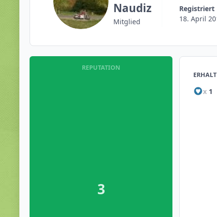
Naudiz
Registriert
18. April 2
Mitglied
REPUTATION
ERHALT
x
1
3