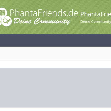
PhantaFri
Deine Communit