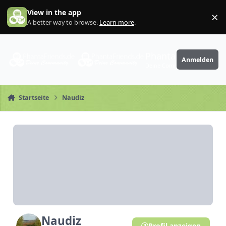
Zum Inhalt springen
View in the app
×
Di
A better way to browse.
Learn more
.
PhantaFriends.de
Anmelden
Deine Community
Startseite
Naudiz
Naudiz
Profil anzeigen