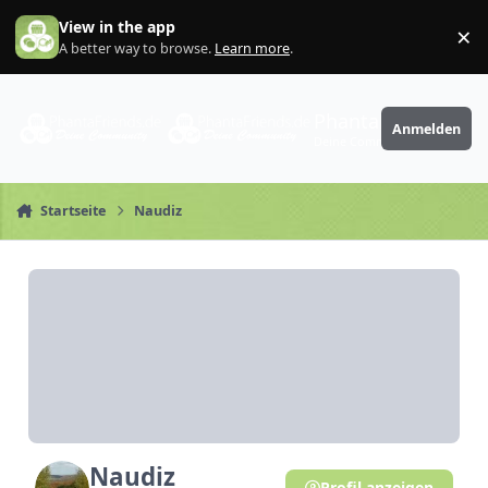
Zum Inhalt springen
View in the app
×
Di
A better way to browse.
Learn more
.
PhantaFriends.de
Anmelden
Deine Community
Startseite
Naudiz
Naudiz
Profil anzeigen