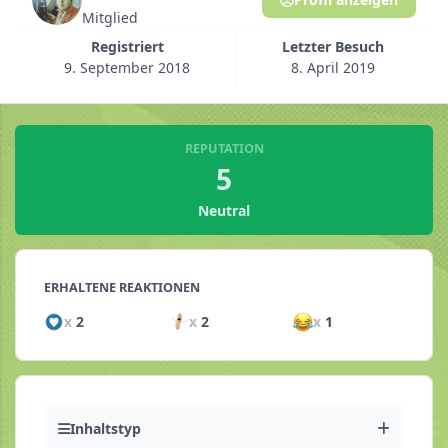
Mitglied
Registriert
Letzter Besuch
9. September 2018
8. April 2019
REPUTATION
5
Neutral
ERHALTENE REAKTIONEN
x
2
x
2
x
1
Inhaltstyp