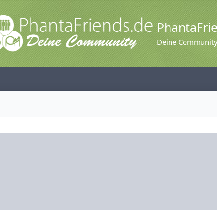
PhantaFri
Deine Communit