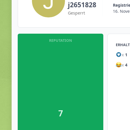
j2651828
Registri
16. Nov
Gesperrt
REPUTATION
ERHALT
x
1
x
4
7